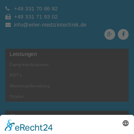
+49 331 70 86 92
+49 331 71 93 02
info@erler-medizintechnik.de
Leistungen
Dampfsterilisatoren
RDT's
Wasseraufbereitung
Stryker
Über uns
Firmenhistorie