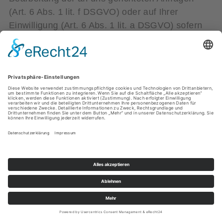
(Art. 6 Abs. 1 lit. f DSGVO) oder auf Ihrer
Einwilligung (Art. 6 Abs. 1 lit. a DSGVO) sofern
diese abgefragt wurde; die Einwilligung ist
jederzeit widerrufbar.
Die von Ihnen im Kontaktformular eingegebenen
Daten verbleiben bei uns, bis Sie uns zur
Löschung auffordern, Ihre Einwilligung zur
Speicherung widerrufen oder der Zweck für die
Datenspeicherung entfällt (z. B. nach
abgeschlossener Bearbeitung Ihrer Anfrage).
Zwingende gesetzliche Bestimmungen –
insbesondere Aufbewahrungsfristen – bleiben
unberührt.
Anfrage per E-Mail, Telefon oder
Telefax